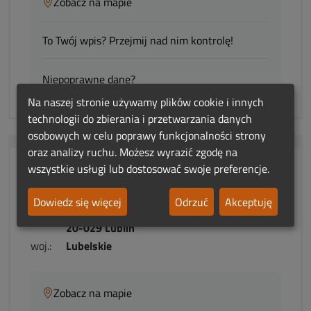
Zobacz na mapie
To Twój wpis? Przejmij nad nim kontrolę!
Niepoprawne dane?
Na naszej stronie używamy plików cookie i innych
technologii do zbierania i przetwarzania danych
osobowych w celu poprawy funkcjonalności strony
oraz analizy ruchu. Możesz wyrazić zgodę na
wszystkie usługi lub dostosować swoje preferencje.
Restauracja Insomnia
Dowiedz się więcej
Odrzuć
Akceptuję
adres:
Marii Curie Skłodowskiej 12
20-029 Lublin
woj.:
Lubelskie
Zobacz na mapie