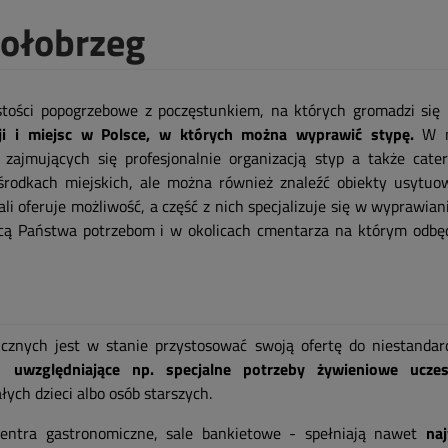
Kołobrzeg
tości popogrzebowe z poczęstunkiem, na których gromadzi się 
acji i miejsc w Polsce, w których można wyprawić stypę.
W n
 zajmujących się profesjonalnie organizacją styp a także cater
środkach miejskich, ale można również znaleźć obiekty usytu
i oferuje możliwość, a część z nich specjalizuje się w wyprawian
cą Państwa potrzebom i w okolicach cmentarza na którym odbęd
micznych jest w stanie przystosować swoją ofertę do niestanda
 uwzględniające np. specjalne potrzeby żywieniowe uczes
ych dzieci albo osób starszych.
 centra gastronomiczne, sale bankietowe - spełniają nawet
na