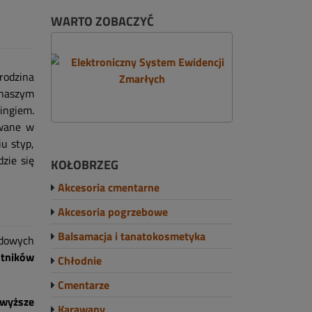
WARTO ZOBACZYĆ
rodzina
aszym
ingiem.
owane w
iu styp,
zie się
KOŁOBRZEG
Akcesoria cmentarne
Akcesoria pogrzebowe
Balsamacja i tanatokosmetyka
rdowych
tników
Chłodnie
Cmentarze
jwyższe
Karawany