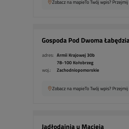
Zobacz na mapie
To Twój wpis? Przejmij
Gospoda Pod Dwoma Łabędzi
adres:
Armii Krajowej 30b
78-100 Kołobrzeg
woj.:
Zachodniopomorskie
Zobacz na mapie
To Twój wpis? Przejmij
Jadłodajnia u Macieja