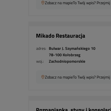
Zobacz na mapie
To Twój wpis? Przejmij
Mikado Restauracja
adres:
Bulwar J. Szymańskiego 10
78-100 Kołobrzeg
woj.:
Zachodniopomorskie
Zobacz na mapie
To Twój wpis? Przejmij
Poznanianka, stypy i konsolac