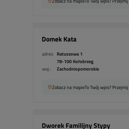
Zobacz na mapie
To Twój wpis? Przejmij
Domek Kata
adres:
Ratuszowa 1
78-100 Kołobrzeg
woj.:
Zachodniopomorskie
Zobacz na mapie
To Twój wpis? Przejmij
Dworek Familijny Stypy