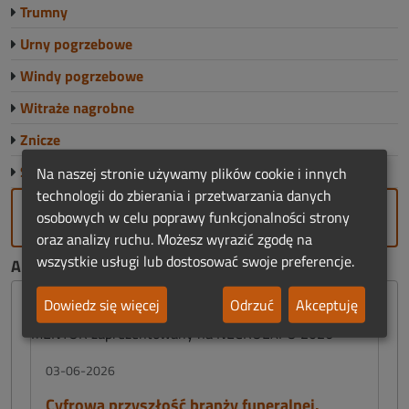
Trumny
Urny pogrzebowe
Windy pogrzebowe
Witraże nagrobne
Znicze
Sklep Funeralny
Na naszej stronie używamy plików cookie i innych
technologii do zbierania i przetwarzania danych
DODAJ FIRMĘ
osobowych w celu poprawy funkcjonalności strony
oraz analizy ruchu. Możesz wyrazić zgodę na
wszystkie usługi lub dostosować swoje preferencje.
AKTUALNOŚCI FUNERALNE:
Dowiedz się więcej
Odrzuć
Akceptuję
03-06-2026
Cyfrowa przyszłość branży funeralnej.