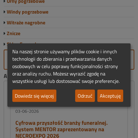
Urny pogrzebowe
Windy pogrzebowe
Witraże nagrobne
Znicze
Sklep Funeralny
Na naszej stronie używamy plików cookie i innych
technologii do zbierania i przetwarzania danych
DODAJ FIRMĘ
osobowych w celu poprawy funkcjonalności strony
oraz analizy ruchu. Możesz wyrazić zgodę na
AKTUALNOŚCI FUNERALNE:
wszystkie usługi lub dostosować swoje preferencje.
Dowiedz się więcej
Odrzuć
Akceptuję
03-06-2026
Cyfrowa przyszłość branży funeralnej.
System MENTOR zaprezentowany na
NECROEXPO 2026