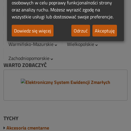
Małopolskie
Mazowieckie
Opolskie
osobowych w celu poprawy funkcjonalności strony
oraz analizy ruchu. Możesz wyrazić zgodę na
Podkarpackie
Podlaskie
Pomorskie
wszystkie usługi lub dostosować swoje preferencje.
Śląskie
Świętokrzyskie
Dowiedz się więcej
Odrzuć
Akceptuję
Warmińsko-Mazurskie
Wielkopolskie
Zachodniopomorskie
WARTO ZOBACZYĆ
TYCHY
Akcesoria cmentarne