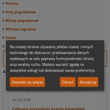
Trumny
Urny pogrzebowe
Windy pogrzebowe
Witraże nagrobne
Znicze
Sklep Funeralny
Na naszej stronie używamy plików cookie i innych
technologii do zbierania i przetwarzania danych
DODAJ FIRMĘ
osobowych w celu poprawy funkcjonalności strony
oraz analizy ruchu. Możesz wyrazić zgodę na
wszystkie usługi lub dostosować swoje preferencje.
AKTUALNOŚCI FUNERALNE:
Dowiedz się więcej
Odrzuć
Akceptuję
03-06-2026
Cyfrowa przyszłość branży funeralnej.