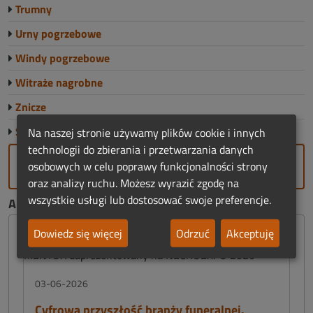
Trumny
Urny pogrzebowe
Windy pogrzebowe
Witraże nagrobne
Znicze
Sklep Funeralny
Na naszej stronie używamy plików cookie i innych
technologii do zbierania i przetwarzania danych
DODAJ FIRMĘ
osobowych w celu poprawy funkcjonalności strony
oraz analizy ruchu. Możesz wyrazić zgodę na
wszystkie usługi lub dostosować swoje preferencje.
AKTUALNOŚCI FUNERALNE:
Dowiedz się więcej
Odrzuć
Akceptuję
03-06-2026
Cyfrowa przyszłość branży funeralnej.