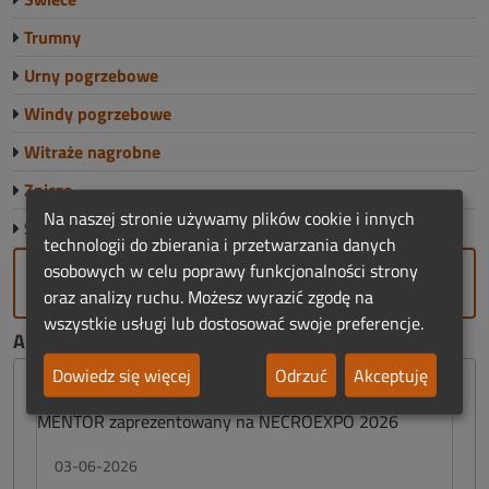
Trumny
Urny pogrzebowe
Windy pogrzebowe
Witraże nagrobne
Znicze
Na naszej stronie używamy plików cookie i innych
Sklep Funeralny
technologii do zbierania i przetwarzania danych
osobowych w celu poprawy funkcjonalności strony
DODAJ FIRMĘ
oraz analizy ruchu. Możesz wyrazić zgodę na
wszystkie usługi lub dostosować swoje preferencje.
AKTUALNOŚCI FUNERALNE:
Dowiedz się więcej
Odrzuć
Akceptuję
03-06-2026