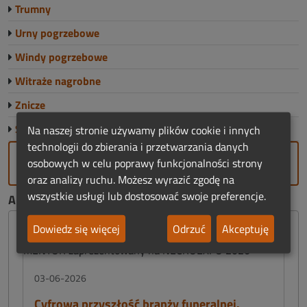
Trumny
Urny pogrzebowe
Windy pogrzebowe
Witraże nagrobne
Znicze
Sklep Funeralny
Na naszej stronie używamy plików cookie i innych
technologii do zbierania i przetwarzania danych
DODAJ FIRMĘ
osobowych w celu poprawy funkcjonalności strony
oraz analizy ruchu. Możesz wyrazić zgodę na
wszystkie usługi lub dostosować swoje preferencje.
AKTUALNOŚCI FUNERALNE:
Dowiedz się więcej
Odrzuć
Akceptuję
03-06-2026
Cyfrowa przyszłość branży funeralnej.