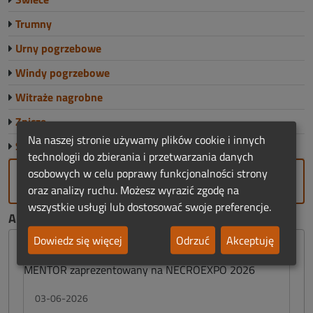
Trumny
Urny pogrzebowe
Windy pogrzebowe
Witraże nagrobne
Znicze
Na naszej stronie używamy plików cookie i innych
Sklep Funeralny
technologii do zbierania i przetwarzania danych
osobowych w celu poprawy funkcjonalności strony
DODAJ FIRMĘ
oraz analizy ruchu. Możesz wyrazić zgodę na
wszystkie usługi lub dostosować swoje preferencje.
AKTUALNOŚCI FUNERALNE:
Dowiedz się więcej
Odrzuć
Akceptuję
03-06-2026