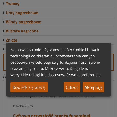
Trumny
Urny pogrzebowe
Windy pogrzebowe
Witraże nagrobne
Znicze
Sklep Funeralny
Na naszej stronie używamy plików cookie i innych
technologii do zbierania i przetwarzania danych
DODAJ FIRMĘ
osobowych w celu poprawy funkcjonalności strony
oraz analizy ruchu. Możesz wyrazić zgodę na
wszystkie usługi lub dostosować swoje preferencje.
AKTUALNOŚCI FUNERALNE:
Dowiedz się więcej
Odrzuć
Akceptuję
03-06-2026
Cyfrowa przyszłość branży funeralnej.