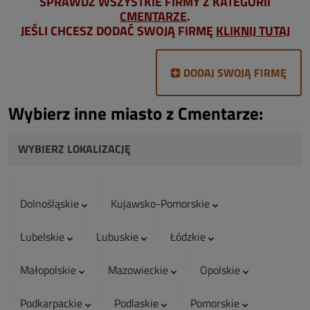
SPRAWDŹ WSZYSTKIE FIRMY Z KATEGORII
CMENTARZE
.
JEŚLI CHCESZ DODAĆ SWOJĄ FIRMĘ
KLIKNIJ TUTAJ
DODAJ SWOJĄ FIRMĘ
Wybierz inne miasto z Cmentarze:
WYBIERZ LOKALIZACJĘ
Dolnośląskie
Kujawsko-Pomorskie
Lubelskie
Lubuskie
Łódzkie
Małopolskie
Mazowieckie
Opolskie
Podkarpackie
Podlaskie
Pomorskie