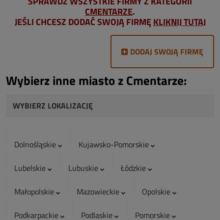
SPRAWDŹ WSZYSTKIE FIRMY Z KATEGORII
CMENTARZE
.
JEŚLI CHCESZ DODAĆ SWOJĄ FIRMĘ
KLIKNIJ TUTAJ
DODAJ SWOJĄ FIRMĘ
Wybierz inne miasto z Cmentarze:
WYBIERZ LOKALIZACJĘ
Dolnośląskie
Kujawsko-Pomorskie
Lubelskie
Lubuskie
Łódzkie
Małopolskie
Mazowieckie
Opolskie
Podkarpackie
Podlaskie
Pomorskie