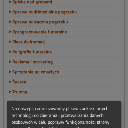
Opieka nad grobami
Oprawa multimedialna pogrzebu
Oprawa muzyczna pogrzebu
Oprogramowanie funeralne
Piece do kremacji
Poligrafia funeralna
Reklama i marketing
Sprzątanie po zmarłych
Świece
Trumny
Urny pogrzebowe
Na naszej stronie używamy plików cookie i innych
Windy pogrzebowe
technologii do zbierania i przetwarzania danych
Witraże nagrobne
osobowych w celu poprawy funkcjonalności strony