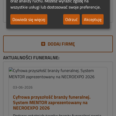
oraz analizy ruchu. Możesz wyrazić zgodę na
Znicze
wszystkie usługi lub dostosować swoje preferencje.
Sklep Funeralny
Dowiedz się więcej
Odrzuć
Akceptuję
DODAJ FIRMĘ
AKTUALNOŚCI FUNERALNE:
03-06-2026
Cyfrowa przyszłość branży funeralnej.
System MENTOR zaprezentowany na
NECROEXPO 2026
Podczas ostatnich targów branży funeralnej swoją