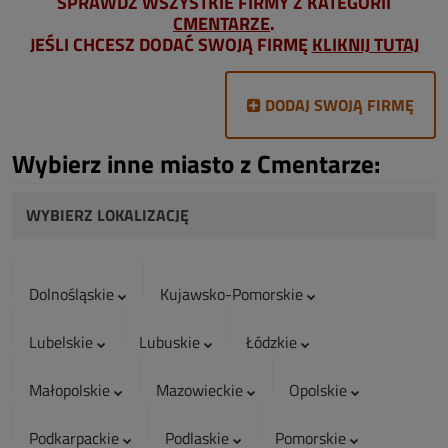
SPRAWDŹ WSZYSTKIE FIRMY Z KATEGORII
CMENTARZE
.
JEŚLI CHCESZ DODAĆ SWOJĄ FIRMĘ
KLIKNIJ TUTAJ
DODAJ SWOJĄ FIRMĘ
Wybierz inne miasto z Cmentarze:
WYBIERZ LOKALIZACJĘ
Dolnośląskie
Kujawsko-Pomorskie
Lubelskie
Lubuskie
Łódzkie
Małopolskie
Mazowieckie
Opolskie
Podkarpackie
Podlaskie
Pomorskie