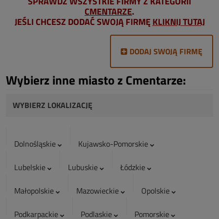
SPRAWDŹ WSZYSTKIE FIRMY Z KATEGORII
CMENTARZE
.
JEŚLI CHCESZ DODAĆ SWOJĄ FIRMĘ
KLIKNIJ TUTAJ
DODAJ SWOJĄ FIRMĘ
Wybierz inne miasto z Cmentarze:
WYBIERZ LOKALIZACJĘ
Dolnośląskie
Kujawsko-Pomorskie
Lubelskie
Lubuskie
Łódzkie
Małopolskie
Mazowieckie
Opolskie
Podkarpackie
Podlaskie
Pomorskie