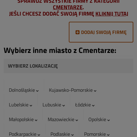
SPRAWDŹ WSZYSTKIE FIRMY Z KATEGORII
CMENTARZE
.
JEŚLI CHCESZ DODAĆ SWOJĄ FIRMĘ
KLIKNIJ TUTAJ
DODAJ SWOJĄ FIRMĘ
Wybierz inne miasto z Cmentarze:
WYBIERZ LOKALIZACJĘ
Dolnośląskie
Kujawsko-Pomorskie
Lubelskie
Lubuskie
Łódzkie
Małopolskie
Mazowieckie
Opolskie
Podkarpackie
Podlaskie
Pomorskie