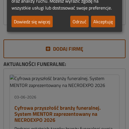
oraz analizy ruchu. Możesz wyrazić zgodę na
Znicze
wszystkie usługi lub dostosować swoje preferencje.
Sklep Funeralny
Dowiedz się więcej
Odrzuć
Akceptuję
DODAJ FIRMĘ
AKTUALNOŚCI FUNERALNE:
03-06-2026
Cyfrowa przyszłość branży funeralnej.
System MENTOR zaprezentowany na
NECROEXPO 2026
Podczas ostatnich targów branży funeralnej swoją