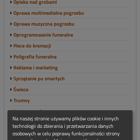
Opieka nad grobami
Oprawa multimedialna pogrzebu
Oprawa muzyczna pogrzebu
Oprogramowanie funeralne
Piece do kremacji
Poligrafia funeralna
Reklama i marketing
Sprzątanie po zmarłych
Świece
Trumny
Urny pogrzebowe
Na naszej stronie używamy plików cookie i innych
Windy pogrzebowe
technologii do zbierania i przetwarzania danych
Witraże nagrobne
osobowych w celu poprawy funkcjonalności strony