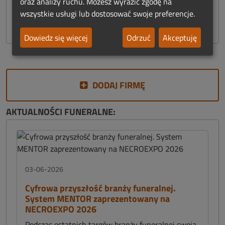
oraz analizy ruchu. Możesz wyrazić zgodę na
Znicze
wszystkie usługi lub dostosować swoje preferencje.
Sklep Funeralny
Dowiedz się więcej
Odrzuć
Akceptuję
DODAJ FIRMĘ
AKTUALNOŚCI FUNERALNE:
03-06-2026
Cyfrowa przyszłość branży funeralnej.
System MENTOR zaprezentowany na
NECROEXPO 2026
Podczas ostatnich targów branży funeralnej swoją