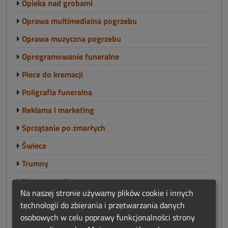
Opieka nad grobami
Oprawa multimedialna pogrzebu
Oprawa muzyczna pogrzebu
Oprogramowanie funeralne
Piece do kremacji
Poligrafia funeralna
Reklama i marketing
Sprzątanie po zmarłych
Świece
Trumny
Urny pogrzebowe
Na naszej stronie używamy plików cookie i innych
Windy pogrzebowe
technologii do zbierania i przetwarzania danych
Witraże nagrobne
osobowych w celu poprawy funkcjonalności strony