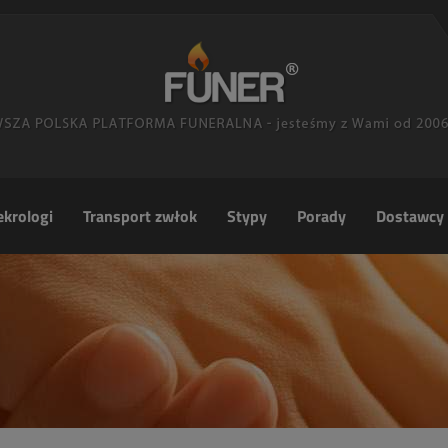
krologi
Transport zwłok
Stypy
Porady
Dostawcy