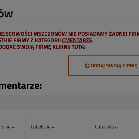
nów
IEJSCOWOŚCI MSZCZONÓW NIE POSIADAMY ŻADNEJ FIR
KIE FIRMY Z KATEGORII
CMENTARZE
.
 DODAĆ SWOJĄ FIRMĘ
KLIKNIJ TUTAJ
DODAJ SWOJĄ FIRMĘ
Cmentarze:
rskie
Lubelskie
Lubuskie