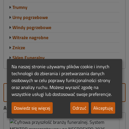
Trumny
Urny pogrzebowe
Windy pogrzebowe
Witraże nagrobne
Znicze
Sklep Funeralny
Na naszej stronie używamy plików cookie i innych
technologii do zbierania i przetwarzania danych
osobowych w celu poprawy funkcjonalności strony
oraz analizy ruchu. Możesz wyrazić zgodę na
DODAJ FIRMĘ
wszystkie usługi lub dostosować swoje preferencje.
AKTUALNOŚCI FUNERALNE:
Dowiedz się więcej
Odrzuć
Akceptuję