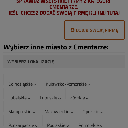
SPRAWDŹ WSZYSTKIE FIRMY Z KATEGORII
CMENTARZE
.
JEŚLI CHCESZ DODAĆ SWOJĄ FIRMĘ
KLIKNIJ TUTAJ
DODAJ SWOJĄ FIRMĘ
Wybierz inne miasto z Cmentarze:
WYBIERZ LOKALIZACJĘ
Dolnośląskie
Kujawsko-Pomorskie
Lubelskie
Lubuskie
Łódzkie
Małopolskie
Mazowieckie
Opolskie
Podkarpackie
Podlaskie
Pomorskie