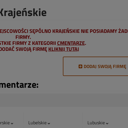
Krajeńskie
EJSCOWOŚCI SĘPÓLNO KRAJEŃSKIE NIE POSIADAMY ŻAD
FIRMY.
KIE FIRMY Z KATEGORII
CMENTARZE
.
 DODAĆ SWOJĄ FIRMĘ
KLIKNIJ TUTAJ
DODAJ SWOJĄ FIRMĘ
Cmentarze:
rskie
Lubelskie
Lubuskie