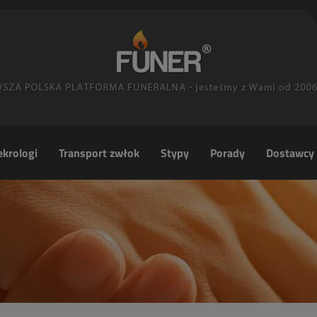
krologi
Transport zwłok
Stypy
Porady
Dostawcy