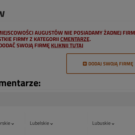
w
IEJSCOWOŚCI AUGUSTÓW NIE POSIADAMY ŻADNEJ FIRM
KIE FIRMY Z KATEGORII
CMENTARZE
.
 DODAĆ SWOJĄ FIRMĘ
KLIKNIJ TUTAJ
DODAJ SWOJĄ FIRMĘ
Cmentarze:
rskie
Lubelskie
Lubuskie