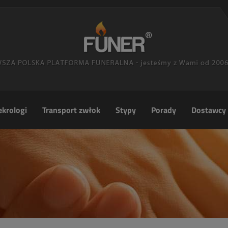
krologi
Transport zwłok
Stypy
Porady
Dostawcy