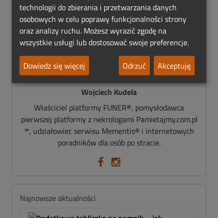
technologii do zbierania i przetwarzania danych
ZOBACZ RÓWNIEŻ: 🡆
UBIÓR MĘSKI NA
osobowych w celu poprawy funkcjonalności strony
POGRZEBIE ZIMĄ
oraz analizy ruchu. Możesz wyrazić zgodę na
wszystkie usługi lub dostosować swoje preferencje.
Dowiedz się więcej
Odrzuć
Akceptuję
Wojciech Kudela
Właściciel platformy FUNER®, pomysłodawca
pierwszej platformy z nekrologami Pamietajmy.com.pl
™, udziałowiec serwisu Mementis® i internetowych
poradników dla osób po stracie.
Najnowsze aktualności