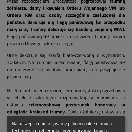
Przed rozpoczęciem uroczystości pogrzebowej
trumnę
żołnierza, damy i kawalera Orderu Wojennego VM lub
Orderu KW oraz osoby szczególnie zasłużonej dla
państwa dekoruje się flagą państwową (w przypadku
marynarzy trumnę dekoruje się banderą wojenną MW)
.
Flagę państwową RP umieszcza się wzdłuż trumny białym
pasem od lewego boku zmarłego.
Urnę dekoruje się szarfą biało-czerwoną o wymiarach:
100x6cm. Na trumnie udekorowanej flagą państwową RP
nie umieszcza się kwiatów, broni białej i nie posypuje się
jej ziemią itp.
Na 5 minut przed rozpoczęciem uroczystości pogrzebowej
w obiekcie sakralnym rozprowadzający wprowadza i
ustawia
czteroosobowy posterunek honorowy w
odległości kroku od trumny.
Dwóch żołnierzy ustawia się
u wezgłowia, a dwóch na wysokości stóp, frontem do
Na naszej stronie używamy plików cookie i innych
trumny.
Przy urnie ustawia się dwóch żołnierzy
w
technologii do zbierania i przetwarzania danych