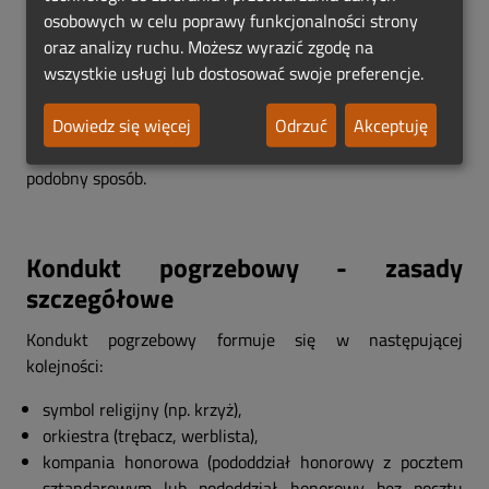
podobny sposób. Posterunek honorowy towarzyszy
osobowych w celu poprawy funkcjonalności strony
trumnie (urnie) do zakończenia ceremonii na cmentarzu .
oraz analizy ruchu. Możesz wyrazić zgodę na
wszystkie usługi lub dostosować swoje preferencje.
Podczas ceremonii świeckiej organizowanej w domu
pogrzebowym ustawia się czteroosobowy posterunek
Dowiedz się więcej
Odrzuć
Akceptuję
honorowy w odległości kroku od trumny, frontem do
zebranych. Przy urnie ustawia się dwóch żołnierzy w
podobny sposób.
Kondukt pogrzebowy - zasady
szczegółowe
Kondukt pogrzebowy formuje się w następującej
kolejności:
symbol religijny (np. krzyż),
orkiestra (trębacz, werblista),
kompania honorowa (pododdział honorowy z pocztem
sztandarowym lub pododdział honorowy bez pocztu