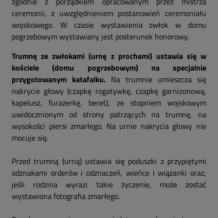
zgodnie z porządkiem opracowanym przez mistrza
ceremonii, z uwzględnieniem postanowień ceremoniału
wojskowego. W czasie wystawienia zwłok w domu
pogrzebowym wystawiany jest posterunek honorowy.
Trumnę ze zwłokami (urnę z prochami) ustawia się w
kościele (domu pogrzebowym) na specjalnie
przygotowanym katafalku.
Na trumnie umieszcza się
nakrycie głowy (czapkę rogatywkę, czapkę garnizonową,
kapelusz, furażerkę, beret), ze stopniem wojskowym
uwidocznionym od strony patrzących na trumnę, na
wysokości piersi zmarłego. Na urnie nakrycia głowy nie
mocuje się.
Przed trumną (urną) ustawia się poduszki z przypiętymi
odznakami orderów i odznaczeń, wieńce i wiązanki oraz,
jeśli rodzina wyrazi takie życzenie, może zostać
wystawiona fotografia zmarłego.