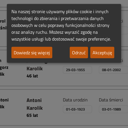
Na naszej stronie używamy plików cookie i innych
technologii do zbierania i przetwarzania danych
Karol
Data urodzin
Data śmierci
osobowych w celu poprawy funkcjonalności strony
Zapaśnik
04-06-1985
13-12-2003
oraz analizy ruchu. Możesz wyrazić zgodę na
18 lat
wszystkie usługi lub dostosować swoje preferencje.
Dowiedz się więcej
Odrzuć
Akceptuję
Jan Grzegorz
Data urodzin
Data śmierci
Karolik
29-03-1955
08-01-2002
46 lat
Antoni
Data urodzin
Data śmierci
Karolik
01-03-1923
03-01-1989
65 lat