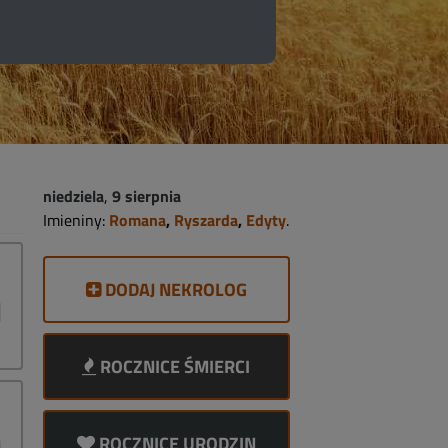
niedziela
,
9 sierpnia
Imieniny:
Romana
,
Ryszarda
,
Edyty
.
DODAJ NEKROLOG
ROCZNICE ŚMIERCI
ROCZNICE URODZIN