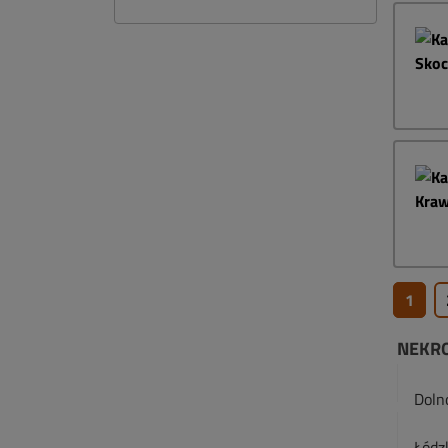
1
NEKR
Doln
Łódz