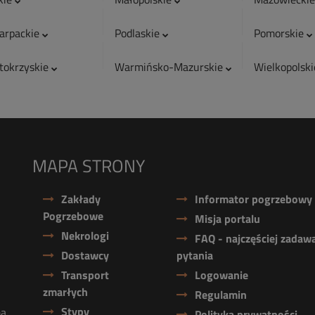
arpackie
Podlaskie
Pomorskie
tokrzyskie
Warmińsko-Mazurskie
Wielkopolsk
MAPA STRONY
Zakłady
Informator pogrzebowy
Pogrzebowe
Misja portalu
Nekrologi
FAQ - najczęściej zadaw
Dostawcy
pytania
Transport
Logowanie
zmarłych
Regulamin
Stypy
ma
Polityka prywatności