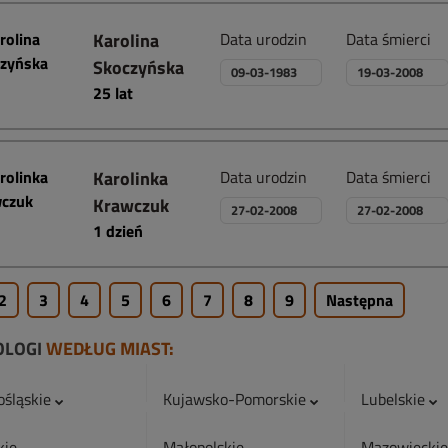
Karolina
Data urodzin
Data śmierci
Skoczyńska
09-03-1983
19-03-2008
25 lat
Karolinka
Data urodzin
Data śmierci
Krawczuk
27-02-2008
27-02-2008
1 dzień
2
3
4
5
6
7
8
9
Następna
OLOGI
WEDŁUG MIAST:
ośląskie
Kujawsko-Pomorskie
Lubelskie
kie
Małopolskie
Mazowiecki