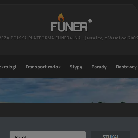
krologi
Transport zwłok
Stypy
Porady
Dostawcy