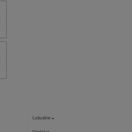
Lubuskie
e
Opolskie