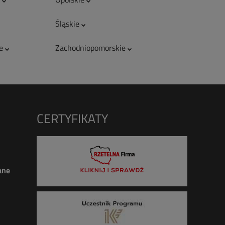
Śląskie
ie
Zachodniopomorskie
CERTYFIKATY
ane