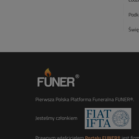
Podk
Świę
Pierwsza Polska Platforma Funeralna FUNER®.
Jesteśmy członkiem
Prawnym właścicielem
Portalu FUNER®
jest fir