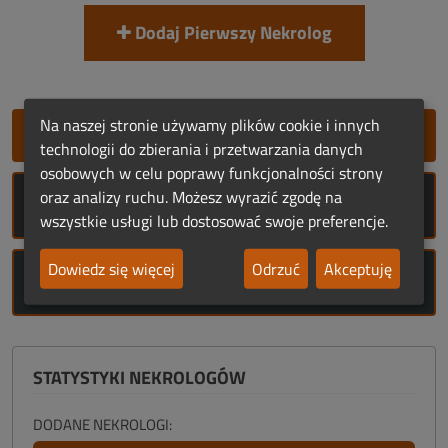
Dodaj Pierwszy Nekrolog
Na naszej stronie używamy plików cookie i innych
SZYBKIE DODANIE NEKROLOGU
technologii do zbierania i przetwarzania danych
osobowych w celu poprawy funkcjonalności strony
oraz analizy ruchu. Możesz wyrazić zgodę na
ROCZNICE ŚMIERCI
wszystkie usługi lub dostosować swoje preferencje.
Dowiedz się więcej
Odrzuć
Akceptuję
ROCZNICE URODZIN
STATYSTYKI NEKROLOGÓW
DODANE NEKROLOGI: