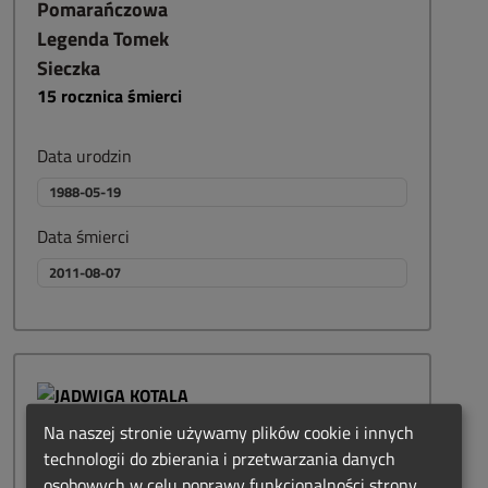
Pomarańczowa
Legenda Tomek
Sieczka
15
rocznica śmierci
Data urodzin
1988-05-19
Data śmierci
2011-08-07
Na naszej stronie używamy plików cookie i innych
JADWIGA KOTALA
technologii do zbierania i przetwarzania danych
28
rocznica śmierci
osobowych w celu poprawy funkcjonalności strony