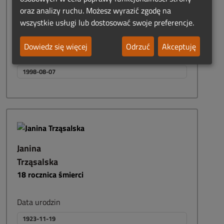
oraz analizy ruchu. Możesz wyrazić zgodę na
Data urodzin
wszystkie usługi lub dostosować swoje preferencje.
1927-05-15
Dowiedz się więcej
Odrzuć
Akceptuję
Data śmierci
1998-08-07
Janina
Trząsalska
18
rocznica śmierci
Data urodzin
1923-11-19