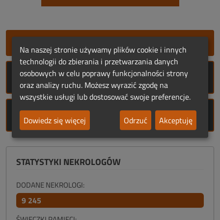
SZYBKIE DODANIE NEKROLOGU
Na naszej stronie używamy plików cookie i innych
technologii do zbierania i przetwarzania danych
osobowych w celu poprawy funkcjonalności strony
ROCZNICE ŚMIERCI
oraz analizy ruchu. Możesz wyrazić zgodę na
wszystkie usługi lub dostosować swoje preferencje.
ROCZNICE URODZIN
Dowiedz się więcej
Odrzuć
Akceptuję
STATYSTYKI NEKROLOGÓW
DODANE NEKROLOGI:
9 245
ŚWIECZKI PAMIĘCI: