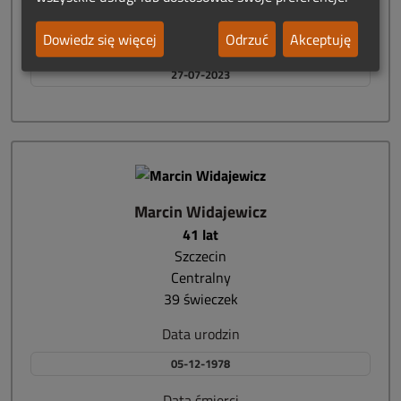
15-09-1929
Dowiedz się więcej
Odrzuć
Akceptuję
Data śmierci
27-07-2023
Marcin Widajewicz
41 lat
Szczecin
Centralny
39 świeczek
Data urodzin
05-12-1978
Data śmierci