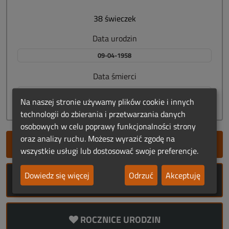
38 świeczek
Data urodzin
09-04-1958
Data śmierci
23-05-2020
Na naszej stronie używamy plików cookie i innych
technologii do zbierania i przetwarzania danych
osobowych w celu poprawy funkcjonalności strony
oraz analizy ruchu. Możesz wyrazić zgodę na
SZYBKIE DODANIE NEKROLOGU
wszystkie usługi lub dostosować swoje preferencje.
Dowiedz się więcej
Odrzuć
Akceptuję
ROCZNICE ŚMIERCI
ROCZNICE URODZIN