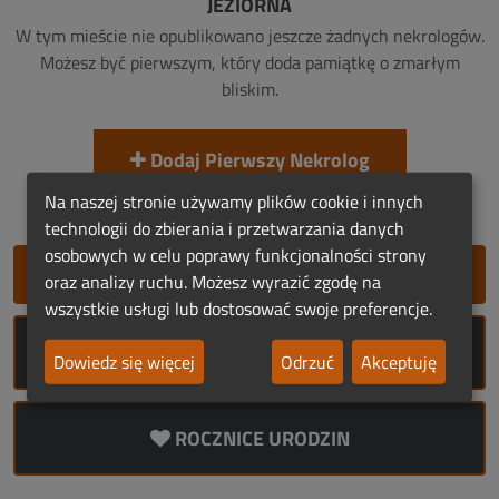
JEZIORNA
W tym mieście nie opublikowano jeszcze żadnych nekrologów.
Możesz być pierwszym, który doda pamiątkę o zmarłym
bliskim.
Dodaj Pierwszy Nekrolog
Na naszej stronie używamy plików cookie i innych
technologii do zbierania i przetwarzania danych
osobowych w celu poprawy funkcjonalności strony
SZYBKIE DODANIE NEKROLOGU
oraz analizy ruchu. Możesz wyrazić zgodę na
wszystkie usługi lub dostosować swoje preferencje.
ROCZNICE ŚMIERCI
Dowiedz się więcej
Odrzuć
Akceptuję
ROCZNICE URODZIN