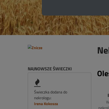
Ne
NAJNOWSZE ŚWIECZKI
Ole
Świeczka dodana do
nekrologu:
W
Irena Kokosza
nekrol