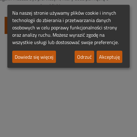
zmarłym bliskim.
Na naszej stronie używamy plików cookie i innych
technologii do zbierania i przetwarzania danych
Dodaj Pierwszy Nekrolog
osobowych w celu poprawy funkcjonalności strony
oraz analizy ruchu. Możesz wyrazić zgodę na
wszystkie usługi lub dostosować swoje preferencje.
Dowiedz się więcej
Odrzuć
Akceptuję