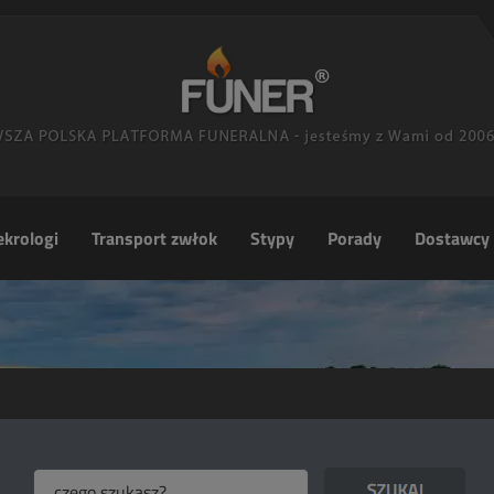
krologi
Transport zwłok
Stypy
Porady
Dostawcy