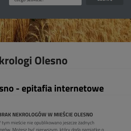
krologi Olesno
sno - epitafia internetowe
BRAK NEKROLOGÓW W MIEŚCIE OLESNO
 tym mieście nie opublikowano jeszcze żadnych
ogów. Możesz być pierwszym, który doda pamiątkę o