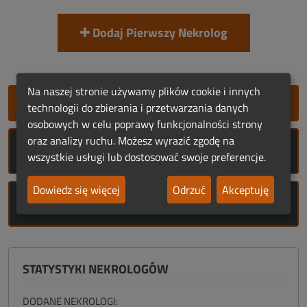
Dodaj Pierwszy Nekrolog
Na naszej stronie używamy plików cookie i innych
SZYBKIE DODANIE NEKROLOGU
technologii do zbierania i przetwarzania danych
osobowych w celu poprawy funkcjonalności strony
oraz analizy ruchu. Możesz wyrazić zgodę na
ROCZNICE ŚMIERCI
wszystkie usługi lub dostosować swoje preferencje.
Dowiedz się więcej
Odrzuć
Akceptuję
ROCZNICE URODZIN
STATYSTYKI NEKROLOGÓW
DODANE NEKROLOGI: