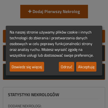
Dodaj Pierwszy Nekrolog
Na naszej stronie używamy plików cookie i innych
SZYBKIE DODANIE NEKROLOGU
technologii do zbierania i przetwarzania danych
osobowych w celu poprawy funkcjonalności strony
oraz analizy ruchu. Możesz wyrazić zgodę na
ROCZNICE ŚMIERCI
wszystkie usługi lub dostosować swoje preferencje.
Dowiedz się więcej
Odrzuć
Akceptuję
ROCZNICE URODZIN
STATYSTYKI NEKROLOGÓW
DODANE NEKROLOGI: