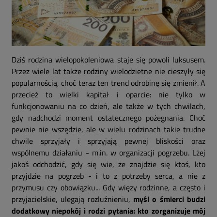
Dziś rodzina wielopokoleniowa staje się powoli luksusem.
Przez wiele lat także rodziny wielodzietne nie cieszyły się
popularnością, choć teraz ten trend odrobinę się zmienił. A
przecież to wielki kapitał i oparcie: nie tylko w
funkcjonowaniu na co dzień, ale także w tych chwilach,
gdy nadchodzi moment ostatecznego pożegnania. Choć
pewnie nie wszędzie, ale w wielu rodzinach takie trudne
chwile sprzyjały i sprzyjają pewnej bliskości oraz
wspólnemu działaniu - m.in. w organizacji pogrzebu. Lżej
jakoś odchodzić, gdy się wie, że znajdzie się ktoś, kto
przyjdzie na pogrzeb - i to z potrzeby serca, a nie z
przymusu czy obowiązku... Gdy więzy rodzinne, a często i
przyjacielskie, ulegają rozluźnieniu,
myśl o śmierci budzi
dodatkowy niepokój i rodzi pytania: kto zorganizuje mój