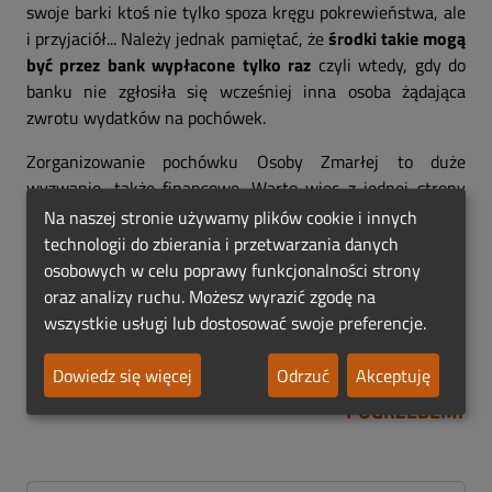
swoje barki ktoś nie tylko spoza kręgu pokrewieństwa, ale
i przyjaciół... Należy jednak pamiętać, że
środki takie mogą
być przez bank wypłacone tylko raz
czyli wtedy, gdy do
banku nie zgłosiła się wcześniej inna osoba żądająca
zwrotu wydatków na pochówek.
Zorganizowanie pochówku Osoby Zmarłej to duże
wyzwanie, także finansowe. Warto więc z jednej strony
wiedzieć o takiej możliwości, jaką jest zwrot kosztów
Na naszej stronie używamy plików cookie i innych
pogrzebu przez bank - a z drugiej strony mieć jednak
technologii do zbierania i przetwarzania danych
oszczędności. W języku potocznym funkcjonuje zwrot
osobowych w celu poprawy funkcjonalności strony
"pieniądze na czarną godzinę" i, jak widać, nieraz ta czerń
oraz analizy ruchu. Możesz wyrazić zgodę na
może nabrać bardzo dosłownego znaczenia.
wszystkie usługi lub dostosować swoje preferencje.
Dowiedz się więcej
Odrzuć
Akceptuję
ZOBACZ RÓWNIEŻ: 🡆
ŚMIERĆ W GÓRACH - CO Z
POGRZEBEM?