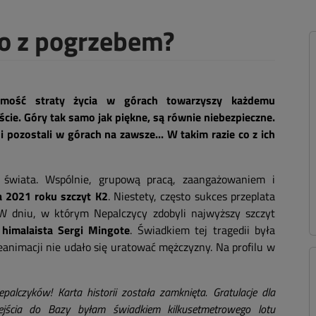
co z pogrzebem?
omość straty życia w górach towarzyszy każdemu
ście. Góry tak samo jak piękne, są równie niebezpieczne.
ni pozostali w górach na zawsze... W takim razie co z ich
 świata. Wspólnie, grupową pracą, zaangażowaniem i
a 2021 roku szczyt K2
. Niestety, często sukces przeplata
 W dniu, w którym Nepalczycy zdobyli najwyższy szczyt
e himalaista Sergi Mingote
. Świadkiem tej tragedii była
animacji nie udało się uratować mężczyzny. Na profilu w
epalczyków! Karta historii została zamknięta. Gratulacje dla
ejścia do Bazy byłam świadkiem kilkusetmetrowego lotu