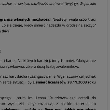
poważne, że nie było możliwości uratować Sergiego. Wspaniała
ć granice własnych możliwości
. Niestety, wiele osób traci
. Co się dzieje, kiedy śmierć nadeszła w drodze na szczyt?
a dół?
3
c i barier. Niektórych bardziej, innych mniej. Zdobywanie
ciaż ryzykowna, zbiera dużą liczbę zwolenników.
 nasz hart ducha i zaangażowanie. Wyznaczony cel jednak
h serce sytuacji, była
śmierć licealistów 28.11.2003 roku
cącego Liceum im. Leona Kruczkowskiego dotarli do
un wycieczki odbył rozmowę z polskim taternikiem
ił opiekunowi wejście na Rysy przy takich warunkach