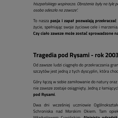
hiszpańskiego wspinacza. Obrażenia były na tyle 
osoba odeszła na zawsze".
To nasza
pasja i zapał pozwalają przekracza
życie, spełniając swoje życiowe cele i marzenia
Czy ciało zawsze może zostać sprowadzone n
Tragedia pod Rysami - rok 200
Od zawsze ludzi ciągnęło do przekraczania grani
szczytów jest jedną z tych dyscyplin, która cho
Góry łączą w sobie zamiłowanie do natury oraz
nie zawsze zostaje osiągnięty. Jedną z łamiącyc
pod Rysami
.
Dwa dni wcześniej uczniowie Ogólnokształ
Schroniska nad Morskim Okiem. Tam opiek
Władysławem Cywińskim.
Alpinista odradz