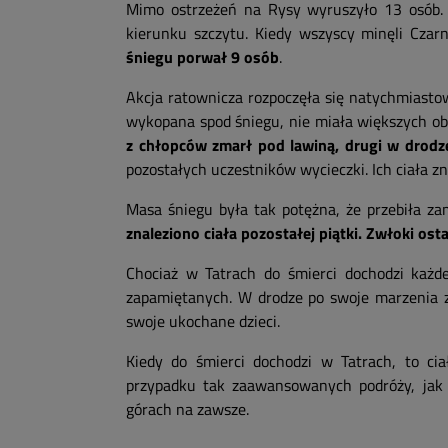
Mimo ostrzeżeń na Rysy wyruszyło 13 osób. 
kierunku szczytu. Kiedy wszyscy minęli Czar
śniegu porwał 9 osób
.
Akcja ratownicza rozpoczęła się natychmiasto
wykopana spod śniegu, nie miała większych obr
z chłopców zmarł pod lawiną, drugi w drodze
pozostałych uczestników wycieczki. Ich ciała zn
Masa śniegu była tak potężna, że przebiła z
znaleziono ciała pozostałej piątki. Zwłoki os
Chociaż w Tatrach do śmierci dochodzi każde
zapamiętanych. W drodze po swoje marzenia zg
swoje ukochane dzieci.
Kiedy do śmierci dochodzi w Tatrach, to ci
przypadku tak zaawansowanych podróży, jak 
górach na zawsze.