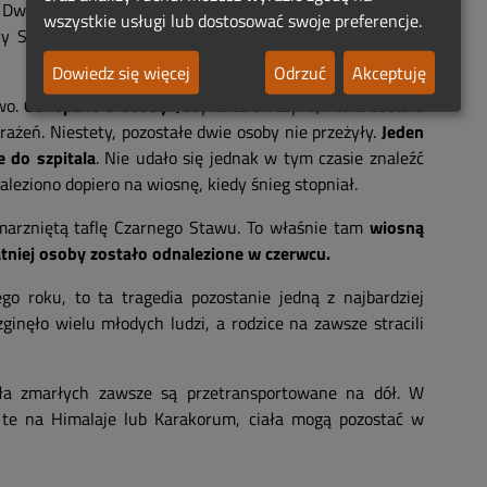
Dwanaście nastolatków i jeden nauczyciel zmierzało w
wszystkie usługi lub dostosować swoje preferencje.
ny Staw, ze zboczy wyłoniła się potężna lawina.
Ogrom
Dowiedz się więcej
Odrzuć
Akceptuję
wo.
Odkopano 3 osoby
. Jedyna dziewczyna, która została
ażeń. Niestety, pozostałe dwie osoby nie przeżyły.
Jeden
 do szpitala
. Nie udało się jednak w tym czasie znaleźć
aleziono dopiero na wiosnę, kiedy śnieg stopniał.
amarzniętą taflę Czarnego Stawu. To właśnie tam
wiosną
tatniej osoby zostało odnalezione w czerwcu.
go roku, to ta tragedia pozostanie jedną z najbardziej
inęło wielu młodych ludzi, a rodzice na zawsze stracili
ała zmarłych zawsze są przetransportowane na dół. W
te na Himalaje lub Karakorum, ciała mogą pozostać w