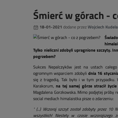
Śmierć w górach - 
18-01-2021
dodane przez
Wojciech Kudela
Świad
himalai
Tylko nieliczni zdobyli upragnione szczyty. In
pogrzebem?
Sukces Nepalczyków jest na ustach całego
ogromnym wsparciem zdobyli
dnia 16 styczni
się z tragedią. Tak było i w tym przypadku.
Karakorum,
na tej samej górze stracił życi
Magdalena Gorzkowska. Mimo podjętej próby re
social mediach himalaistka pisze o zdarzeniu:
" (...) Wczoraj szczyt został zdobyty przez 10 N
wszystkich!
Niestety w czasie wczorajszego z