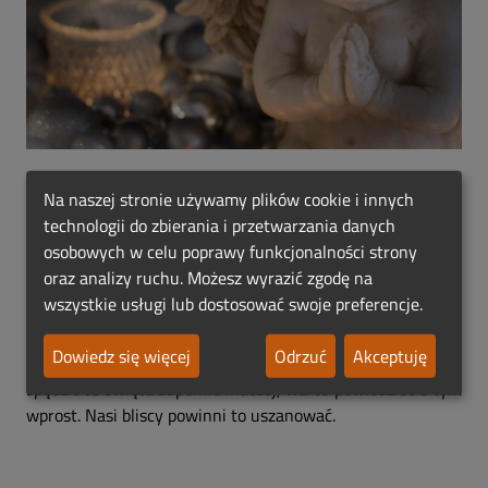
Na naszej stronie używamy plików cookie i innych
W te pierwsze święta, kiedy jesteśmy w trakcie żałoby,
technologii do zbierania i przetwarzania danych
warto pozwolić sobie na różne emocje, nie trzeba kryć się
osobowych w celu poprawy funkcjonalności strony
pod uśmiechniętą maską.
Warto postępować zgodnie z
oraz analizy ruchu. Możesz wyrazić zgodę na
potrzebą serca i przeżyć te świąteczne dni w zgodzie ze
wszystkie usługi lub dostosować swoje preferencje.
sobą i swoimi możliwościami.
Jeśli jesteśmy zaproszeni
przez krewnych, można przyjść, chociaż na chwilę, aby
Dowiedz się więcej
Odrzuć
Akceptuję
otoczyć się tymi, którzy nas kochają. Jeśli jednak chcemy
spędzić te święta zupełnie inaczej, warto powiedzieć o tym
wprost. Nasi bliscy powinni to uszanować.