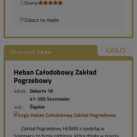
Ocena:
Zobacz na mapie
Od centrum:
7.9 km
Heban Całodobowy Zakład
Pogrzebowy
adres:
Dekerta 18
41-200 Sosnowiec
woj.:
Śląskie
Zakład Pogrzebowy HEBAN z siedzibą w
Sosnowcu to firma rodzinna, która działa w branży