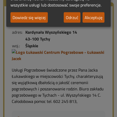
wszystkie usługi lub dostosować swoje preferencje.
Łukawski Centrum Pogrzebowe -
Dowiedz się więcej
Odrzuć
Akceptuję
Łukawski Jacek
adres:
Kardynała Wyszyńskiego 14
43-100 Tychy
woj.:
Śląskie
Usługi Pogrzebowe świadczone przez Pana Jacka
Łukawskiego w miejscowości Tychy, charakteryzują
się wyjątkową dbałością o jakość ceremonii
pogrzebowych i poszanowanie rodzin. Biuro zakładu
pogrzebowego w Tychach - ul. Wyszyńskiego 14 C.
Całodobowa pomoc tel. 602 245 813,