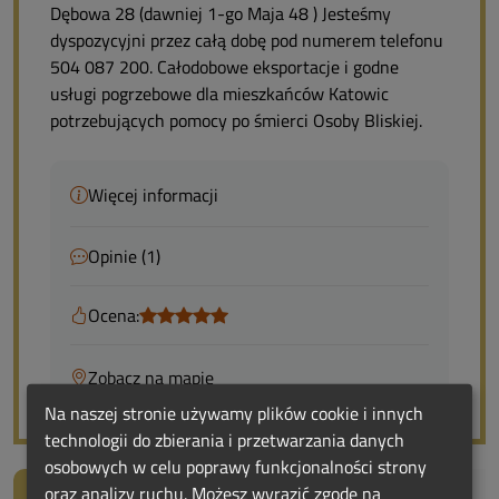
Dębowa 28 (dawniej 1-go Maja 48 ) Jesteśmy
dyspozycyjni przez całą dobę pod numerem telefonu
504 087 200. Całodobowe eksportacje i godne
usługi pogrzebowe dla mieszkańców Katowic
potrzebujących pomocy po śmierci Osoby Bliskiej.
Więcej informacji
Opinie (1)
Ocena:
Zobacz na mapie
Na naszej stronie używamy plików cookie i innych
technologii do zbierania i przetwarzania danych
osobowych w celu poprawy funkcjonalności strony
oraz analizy ruchu. Możesz wyrazić zgodę na
Od centrum:
15.6 km