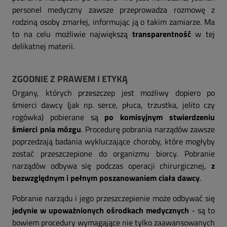
personel medyczny zawsze przeprowadza rozmowę z
rodziną osoby zmarłej, informując ją o takim zamiarze. Ma
to na celu możliwie największą
transparentność
w tej
delikatnej materii.
ZGODNIE Z PRAWEM I ETYKĄ
Organy, których przeszczep jest możliwy dopiero po
śmierci dawcy (jak np. serce, płuca, trzustka, jelito czy
rogówka) pobierane są
po komisyjnym stwierdzeniu
śmierci pnia mózgu
. Procedurę pobrania narządów zawsze
poprzedzają badania wykluczające choroby, które mogłyby
zostać przeszczepione do organizmu biorcy. Pobranie
narządów odbywa się podczas operacji chirurgicznej,
z
bezwzględnym i pełnym poszanowaniem ciała dawcy
.
Pobranie narządu i jego przeszczepienie może odbywać się
jedynie w upoważnionych ośrodkach medycznych
- są to
bowiem procedury wymagające nie tylko zaawansowanych