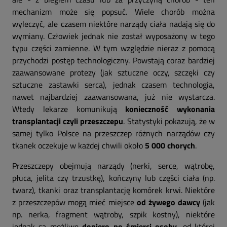
mechanizm może się popsuć. Wiele chorób można
wyleczyć, ale czasem niektóre narządy ciała nadają się do
wymiany. Człowiek jednak nie został wyposażony w tego
typu części zamienne. W tym względzie nieraz z pomocą
przychodzi postęp technologiczny. Powstają coraz bardziej
zaawansowane protezy (jak sztuczne oczy, szczęki czy
sztuczne zastawki serca), jednak czasem technologia,
nawet najbardziej zaawansowana, już nie wystarcza.
Wtedy lekarze komunikują
konieczność wykonania
transplantacji czyli przeszczepu
. Statystyki pokazują, że w
samej tylko Polsce na przeszczep różnych narządów czy
tkanek oczekuje w każdej chwili około
5 000 chorych
.
Przeszczepy obejmują narządy (nerki, serce, wątrobę,
płuca, jelita czy trzustkę), kończyny lub części ciała (np.
twarz), tkanki oraz transplantację komórek krwi. Niektóre
z przeszczepów mogą mieć miejsce
od żywego dawcy
(jak
np. nerka, fragment wątroby, szpik kostny), niektóre
jednak są możliwe
dopiero po śmierci osoby
, od której