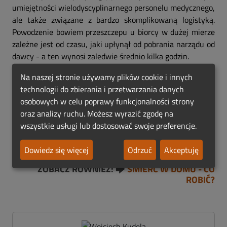
umiejętności wielodyscyplinarnego personelu medycznego,
ale także związane z bardzo skomplikowaną logistyką.
Powodzenie bowiem przeszczepu u biorcy w dużej mierze
zależne jest od czasu, jaki upłynął od pobrania narządu od
dawcy - a ten wynosi zaledwie średnio kilka godzin.
Śmierć jest zawsze dramatem dla rodziny osoby, która
Na naszej stronie używamy plików cookie i innych
odchodzi. Czasem jednak ból rozstania może ukoić
technologii do zbierania i przetwarzania danych
świadomość, że
zgoda na pobranie narządów od
osobowych w celu poprawy funkcjonalności strony
zmarłego jest w stanie uratować życie
- według
oraz analizy ruchu. Możesz wyrazić zgodę na
szacunkowych danych -
nawet siedmiu osób
, z których
wszystkie usługi lub dostosować swoje preferencje.
każda jest przecież dla kogoś całym światem...
Dowiedz się więcej
Odrzuć
Akceptuję
ZOBACZ RÓWNIEŻ: 🡆
ŚMIERĆ W DOMU - CO
ROBIĆ?