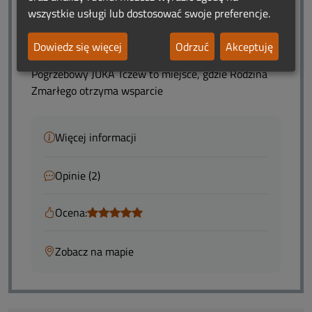
dobę pod numerem telefonu: 509 419 217. Z
wszystkie usługi lub dostosować swoje preferencje.
szacunkiem wykonamy usługi pogrzebowe,
przewieziemy zmarłego do chłodni, gdzie zostanie
Dowiedz się więcej
Odrzuć
Akceptuję
przygotowany do pogrzebu (kosmetyka). Zakład
Pogrzebowy JUKA Tczew to miejsce, gdzie Rodzina
Zmarłego otrzyma wsparcie
Więcej informacji
Opinie (2)
Ocena:
Zobacz na mapie