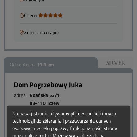
Ocena:
Zobacz na mapie
Od centrum:
19.8 km
Dom Pogrzebowy Juka
adres:
Gdańska 52/1
83-110 Tczew
woj.:
Pomorskie
Na naszej stronie używamy plików cookie i innych
technologii do zbierania i przetwarzania danych
osobowych w celu poprawy funkcjonalności strony
Zakład pogrzebowy w Tczewie jest do dyspozycji całą
oraz analizy ruchu. Możesz wyrazić zgodę na