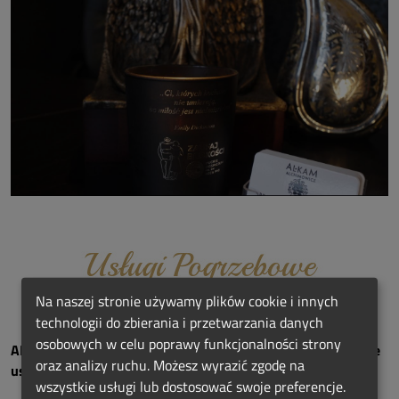
Na naszej stronie używamy plików cookie i innych
technologii do zbierania i przetwarzania danych
osobowych w celu poprawy funkcjonalności strony
AL-KAM GROUP w Tczewie i okolicach świadczy następujące
oraz analizy ruchu. Możesz wyrazić zgodę na
usługi pogrzebowe i kamieniarskie:
wszystkie usługi lub dostosować swoje preferencje.