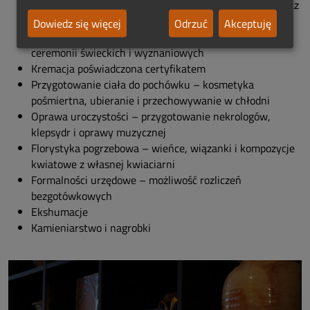
Transport zmarłych – przewozy w kraju i za granicą wraz
z formalnościami
Dowiedz się więcej
Odrzuć
Akceptuję
Organizacja pogrzebów – wsparcie w przygotowaniu
ceremonii świeckich i wyznaniowych
Kremacja poświadczona certyfikatem
Przygotowanie ciała do pochówku – kosmetyka
pośmiertna, ubieranie i przechowywanie w chłodni
Oprawa uroczystości – przygotowanie nekrologów,
klepsydr i oprawy muzycznej
Florystyka pogrzebowa – wieńce, wiązanki i kompozycje
kwiatowe z własnej kwiaciarni
Formalności urzędowe – możliwość rozliczeń
bezgotówkowych
Ekshumacje
Kamieniarstwo i nagrobki