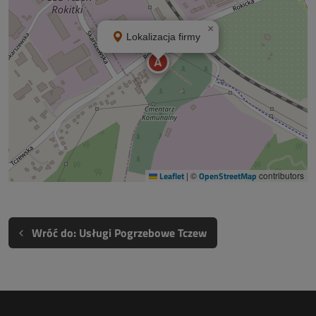
×
Lokalizacja firmy
A
Leaflet
|
©
OpenStreetMap
contributors
Wróć do: Usługi Pogrzebowe Tczew