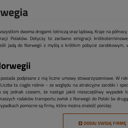
rwegia
wszystkim dwoma drogami: lotniczą oraz lądową. Kraje na północy
acji Polaków. Dotyczy to zarówno emigracji krótkoterminowej
eśli jadą do Norwegii z myślą o krótkim pobycie zarobkowym, 
Norwegii
 posiada podpisane z nią liczne umowy stowarzyszeniowe. W ro
 Liczba ta ciągle rośnie - ze względu na atrakcyjne zarobki i spe
 się jednak czasem, że nastąpi jakiś nieszczęśliwy wypadek l
naszych rodaków transportu zwłok z Norwegii do Polski (w drugą
rzypadkach pomocne są firmy, które można znaleźć poniżej:
DODAJ SWOJĄ FIRMĘ