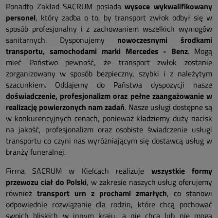
Ponadto Zakład SACRUM posiada
wysoce wykwalifikowany
personel
, który zadba o to, by transport zwłok odbył się w
sposób profesjonalny i z zachowaniem wszelkich wymogów
sanitarnych. Dysponujemy
nowoczesnymi środkami
transportu, samochodami marki Mercedes - Benz
. Mogą
mieć Państwo pewność, że transport zwłok zostanie
zorganizowany w sposób bezpieczny, szybki i z należytym
szacunkiem. Oddajemy do Państwa dyspozycji nasze
doświadczenie, profesjonalizm oraz pełne zaangażowanie w
realizację powierzonych nam zadań
. Nasze usługi dostępne są
w konkurencyjnych cenach, ponieważ kładziemy duży nacisk
na jakość, profesjonalizm oraz osobiste świadczenie usługi
transportu co czyni nas wyróżniającym się dostawcą usług w
branży funeralnej.
Firma SACRUM w Kielcach realizuje
wszystkie formy
przewozu ciał do Polski
, w zakresie naszych usług oferujemy
również
transport urn z prochami zmarłych
, co stanowi
odpowiednie rozwiązanie dla rodzin, które chcą pochować
swoich bliskich w innym kraju, a nie chcą lub nie mogą