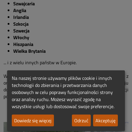
Szwajcaria
Anglia
Irlandia
Szkocja
Szwecja
Włochy
Hiszpania
Wielka Brytania
... i z wielu innych państw w Europie.
W naszej ofercie znajdują się również usługi związane z
Na naszej stronie używamy plików cookie i innych
organizacją kremacji i ceremonii pogrzebowej w kraju
technologii do zbierania i przetwarzania danych
docelowym, co dodatkowo ułatwia cały proces organizacji
osobowych w celu poprawy funkcjonalności strony
pogrzebu.
oraz analizy ruchu. Możesz wyrazić zgodę na
wszystkie usługi lub dostosować swoje preferencje.
Dowiedz się więcej
Odrzuć
Akceptuję