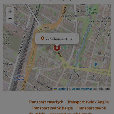
+
−
×
Lokalizacja firmy
A
Leaflet
|
©
OpenStreetMap
contributors
Transport zmarłych
Transport zwłok Anglia
Transport zwłok Belgia
Transport zwłok
do Polski
Transport zwłok Francja