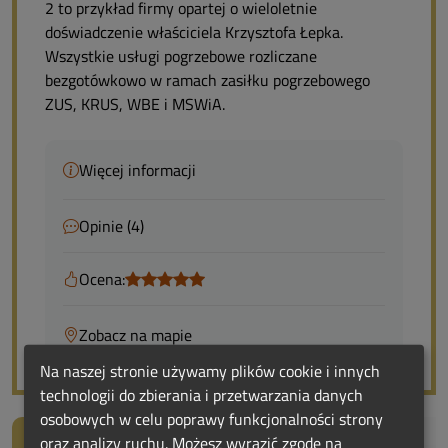
2 to przykład firmy opartej o wieloletnie
doświadczenie właściciela Krzysztofa Łepka.
Wszystkie usługi pogrzebowe rozliczane
bezgotówkowo w ramach zasiłku pogrzebowego
ZUS, KRUS, WBE i MSWiA.
Więcej informacji
Opinie (4)
Ocena:
Zobacz na mapie
Na naszej stronie używamy plików cookie i innych
technologii do zbierania i przetwarzania danych
osobowych w celu poprawy funkcjonalności strony
Od centrum:
14.6 km
oraz analizy ruchu. Możesz wyrazić zgodę na