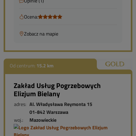
Opinie (1)
Ocena:
Zobacz na mapie
Od centrum:
15.2 km
Zakład Usług Pogrzebowych
Elizjum Bielany
adres:
Al. Władysława Reymonta 15
01-842 Warszawa
woj.:
Mazowieckie