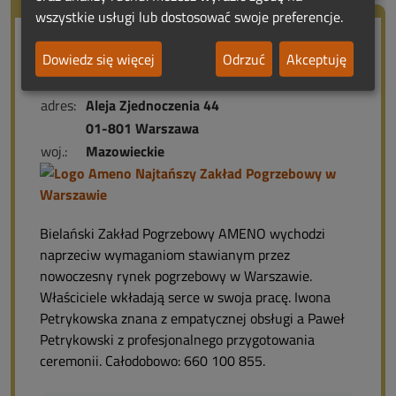
wszystkie usługi lub dostosować swoje preferencje.
Ameno Najtańszy Zakład
Dowiedz się więcej
Odrzuć
Akceptuję
Pogrzebowy w Warszawie
adres:
Aleja Zjednoczenia 44
01-801 Warszawa
woj.:
Mazowieckie
Bielański Zakład Pogrzebowy AMENO wychodzi
naprzeciw wymaganiom stawianym przez
nowoczesny rynek pogrzebowy w Warszawie.
Właściciele wkładają serce w swoja pracę. Iwona
Petrykowska znana z empatycznej obsługi a Paweł
Petrykowski z profesjonalnego przygotowania
ceremonii. Całodobowo: 660 100 855.