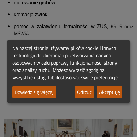
murowanie grobów,
kremacja zwłok
, KRUS oraz
pomoc w załatwieniu formalności w ZUS
MSWiA
autokary, mikrobusy
Na naszej stronie używamy plików cookie i innych
technologii do zbierania i przetwarzania danych
osobowych w celu poprawy funkcjonalności strony
Zakład Pogrzebowy ABBA PATER jest do Państwa dyspozycji
oraz analizy ruchu. Możesz wyrazić zgodę na
wszystkie usługi lub dostosować swoje preferencje.
przez całą dobę pod numerem telefonu:
Dowiedz się więcej
Odrzuć
Akceptuję
720 81 84 83