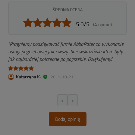
ŚREDNIA OCENA
5.0/5
(4 opinie)
"Pragniemy podziękować firmie AbbaPater za wykonanie
"Pr
na
usługi pogrzebowej jak i wszystkie wskazówki które były
jes
jak najbardziej potrzebne po pogrzebie. Dziękujemy."
w t
jest
Katarzyna K.
2019-10-21
<
>
Dodaj opinię