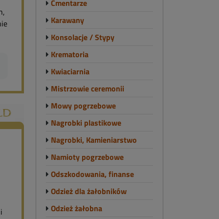
Cmentarze
h,
Karawany
nie
Konsolacje / Stypy
Krematoria
Kwiaciarnia
Mistrzowie ceremonii
Mowy pogrzebowe
Nagrobki plastikowe
Nagrobki, Kamieniarstwo
Namioty pogrzebowe
Odszkodowania, finanse
Odzież dla żałobników
Odzież żałobna
i