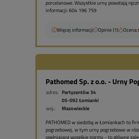
porcelanowe. Wszystkie urny powstają ręcz
informacji: 604 196 759
Więcej informacji
Opinie (1)
Ocena:
Pathomed Sp. z o.o. - Urny P
adres:
Partyzantów 34
05-092 Łomianki
woj.:
Mazowieckie
PATHOMED w siedzibą w Łomiankach to firm
pogrzebowej, w tym urny pogrzebowe w różny
spełniające wszelkie normy - to główne zal