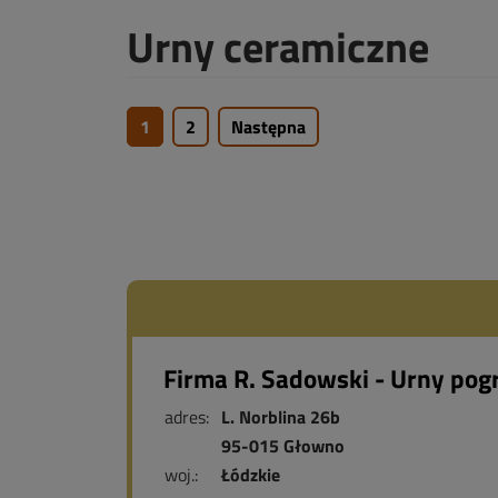
Urny ceramiczne
1
2
Następna
Firma R. Sadowski - Urny po
adres:
L. Norblina 26b
95-015 Głowno
woj.:
Łódzkie