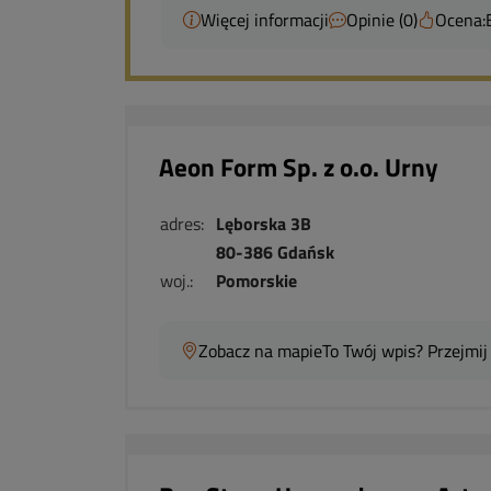
Więcej informacji
Opinie (0)
Ocena:
Aeon Form Sp. z o.o. Urny
adres:
Lęborska 3B
80-386 Gdańsk
woj.:
Pomorskie
Zobacz na mapie
To Twój wpis? Przejmij