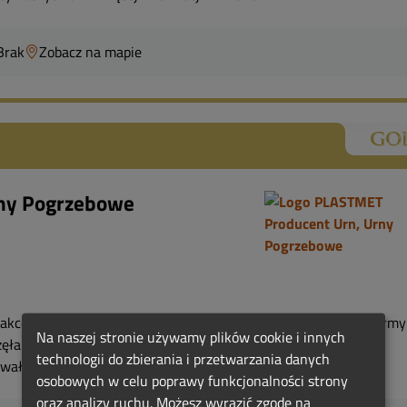
Brak
Zobacz na mapie
ny Pogrzebowe
esoriów i urn pogrzebowych w tej cześci Europy. Historia firmy
Na naszej stronie używamy plików cookie i innych
ęła się w sierpniu 1994 roku w Rypinie. Konsekwentnie
technologii do zbierania i przetwarzania danych
ała, że obecnie posiadamy nowoczesną infra...
osobowych w celu poprawy funkcjonalności strony
oraz analizy ruchu. Możesz wyrazić zgodę na