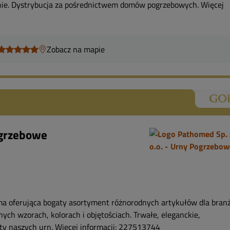
nie. Dystrybucja za pośrednictwem domów pogrzebowych. Więcej
Zobacz na mapie
ogrzebowe
a oferująca bogaty asortyment różnorodnych artykułów dla bran
ch wzorach, kolorach i objętościach. Trwałe, eleganckie,
ety naszych urn. Więcej informacji: 227513744