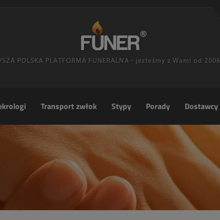
krologi
Transport zwłok
Stypy
Porady
Dostawcy