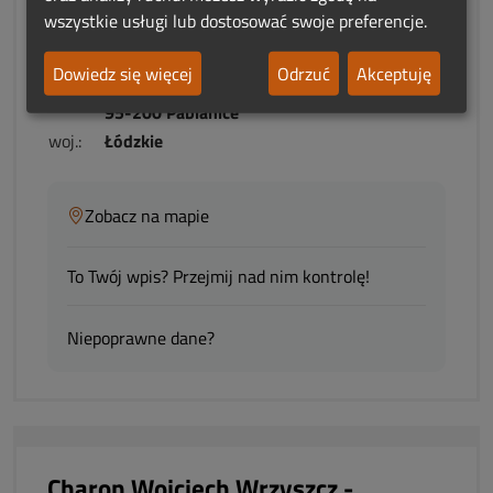
Brotex - Akcesoria Pogrzebowe
wszystkie usługi lub dostosować swoje preferencje.
Dowiedz się więcej
Odrzuć
Akceptuję
adres:
Warszawska 90
95-200 Pabianice
woj.:
Łódzkie
Zobacz na mapie
To Twój wpis? Przejmij nad nim kontrolę!
Niepoprawne dane?
Charon Wojciech Wrzyszcz -