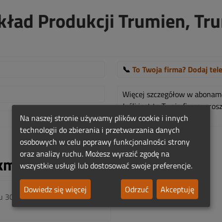
Zakład Produkcji Trumien, T
📞
To Twoja firma? Dodaj tel
Więcej szczegółow w abona
Jeśli jest to Twoja firma, pr
Na naszej stronie używamy plików cookie i innych
TUTAJ!
.
technologii do zbierania i przetwarzania danych
osobowych w celu poprawy funkcjonalności strony
oraz analizy ruchu. Możesz wyrazić zgodę na
km:
wszystkie usługi lub dostosować swoje preferencje.
Dowiedz się więcej
Odrzuć
Akceptuję
u 30 km.