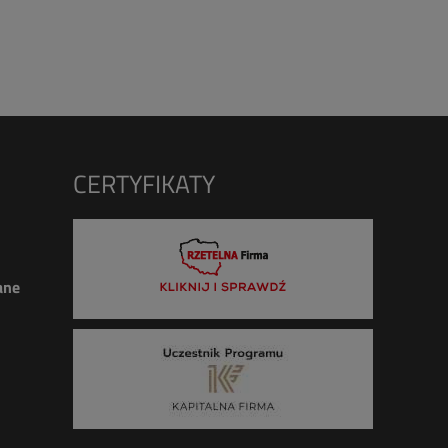
CERTYFIKATY
ane