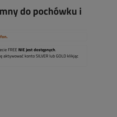
rumny do pochówku i
efon.
mecie FREE
NIE jest dostępnych
.
oszę aktywować konto SILVER lub GOLD klikjąc